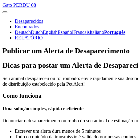
Gato
PERDU 08
Desaparecidos
Encontrados
Deutsch
Dutch
English
Español
Français
Italiano
Português
RELATÓRIO
Publicar um Alerta de Desaparecimento
Dicas para postar um Alerta de Desapare
Seu animal desapareceu ou foi roubado: envie rapidamente sua descri
de distribuição estabelecido pela Pet Alert!
Como funciona
Uma solução simples, rápida e eficiente
Denunciar o desaparecimento ou roubo do seu animal de estimação nun
Escrever um alerta dura menos de 5 minutos
Todo o conteúdo da transmissão é validado por nossas equipes